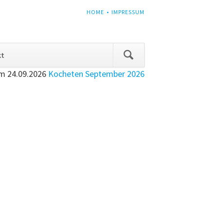
NAVIGATION
HOME
IMPRESSUM
ÜBERSPRINGEN
Navigation
kt
überspringen
am
24.09.2026
Kocheten September 2026